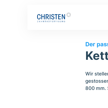
Was wir können
Kettenräder
Der pas
Ket
Wir stell
gestossen
800 mm. S