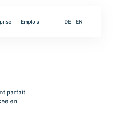
prise
Emplois
DE
EN
t parfait
sée en