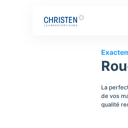
Notre gamme de produits
Roues coniq
Exactem
Rou
La perfec
de vos ma
qualité re