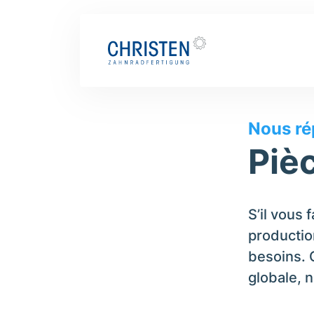
Notre gamme de produits
Pièces spécia
Nous ré
Piè
S’il vous 
productio
besoins. 
globale, 