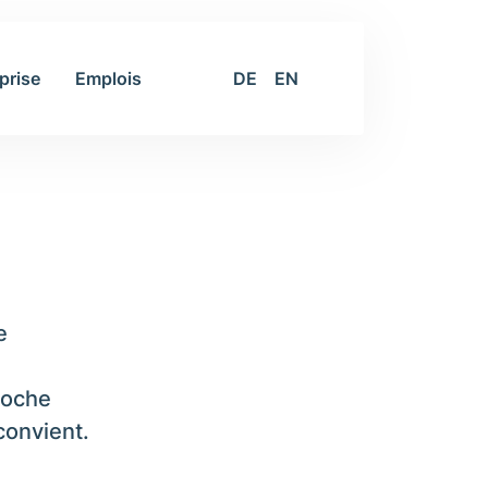
prise
Emplois
DE
EN
e
roche
convient.